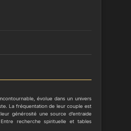
 incontournable, évolue dans un univers
faste. La fréquentation de leur couple est
 leur générosité une source d’entraide
 Entre recherche spirituelle et tables
nvisible, naviguant entre catholicisme et