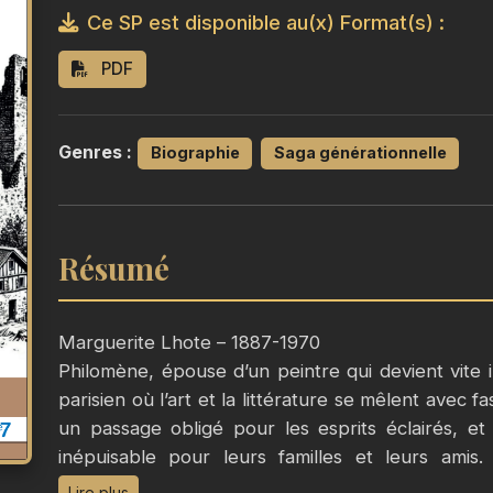
Ce SP est disponible au(x) Format(s) :
PDF
Genres :
Biographie
Saga générationnelle
Résumé
Marguerite Lhote – 1887-1970
Philomène, épouse d’un peintre qui devient vite
parisien où l’art et la littérature se mêlent avec 
un passage obligé pour les esprits éclairés, et
inépuisable pour leurs familles et leurs amis.
tournantes, Philomène explore les frontières de l’i
Lire plus