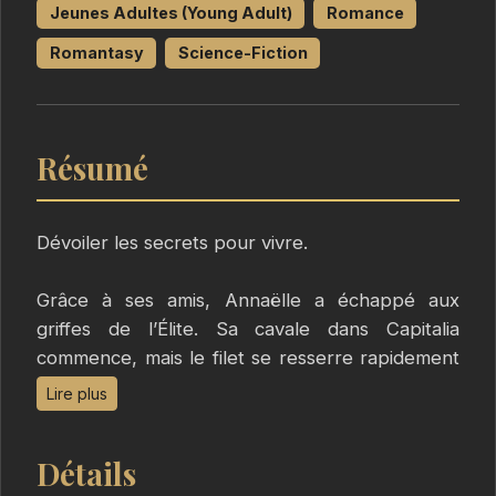
Jeunes Adultes (Young Adult)
Romance
Romantasy
Science-Fiction
Résumé
Dévoiler les secrets pour vivre.
Grâce à ses amis, Annaëlle a échappé aux
griffes de l’Élite. Sa cavale dans Capitalia
commence, mais le filet se resserre rapidement
autour des fugitifs. Comment s’échapper
Lire plus
lorsque l’on vit sur le dernier îlot d’humanité ?
Détails