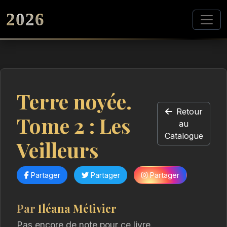
2026
Terre noyée.
Retour
Tome 2 : Les
au
Catalogue
Veilleurs
Partager
Partager
Partager
Par
Iléana Métivier
Pas encore de note pour ce livre.