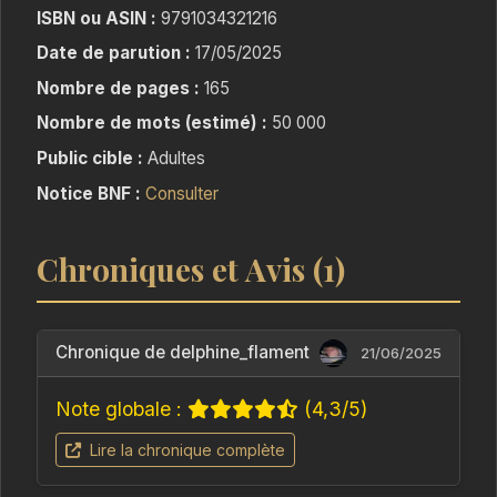
C’est là que l’on voit que nous ne sommes pas
ISBN ou ASIN :
9791034321216
seules dans cette situation. Tout ça pour vous
Date de parution :
17/05/2025
dire, vous pouvez vous en sortir !!
Nombre de pages :
165
Nombre de mots (estimé) :
50 000
Public cible :
Adultes
Notice BNF :
Consulter
Chroniques et Avis (1)
Chronique de delphine_flament
21/06/2025
Note globale :
(4,3/5)
Lire la chronique complète