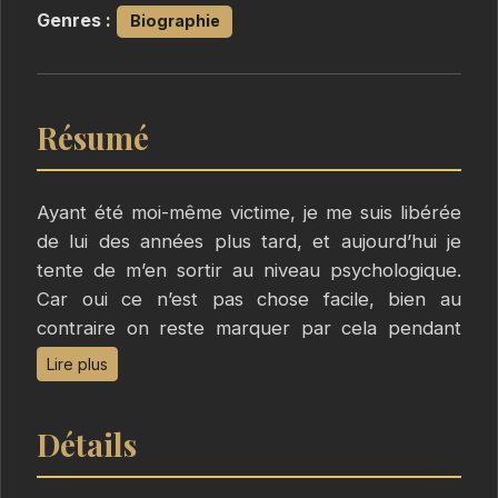
Genres :
Biographie
Résumé
Ayant été moi-même victime, je me suis libérée
de lui des années plus tard, et aujourd’hui je
tente de m’en sortir au niveau psychologique.
Car oui ce n’est pas chose facile, bien au
contraire on reste marquer par cela pendant
très longtemps. N’oubliez pas que vous êtes
Lire plus
victime et non coupable même si on essaie de
vous faire croire le contraire.
Détails
Je vois un professionnel de santé pour m’aider,
j’ai également intégrer un groupe de paroles.