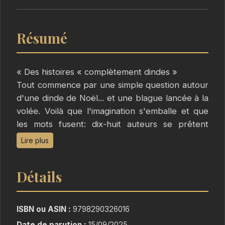
Résumé
« Des histoires « complètement dindes »
Tout commence par une simple question autour
d'une dinde de Noël... et une blague lancée à la
volée. Voilà que l'imagination s'emballe et que
les mots fusent: dix-huit auteurs se prêtent
alors au jeu et donnent vie à un recueil
Lire plus
inattendu, où une dinde et une blogueuse
passionnée de littérature deviennent les
Détails
héroïnes d'aventures aussi surprenantes que
drôles et touchantes.
L'enfance est un âge où tout est possible, où
ISBN ou ASIN :
9798290326016
chaque histoire peut devenir un monde à part
Date de parution :
15/09/2025