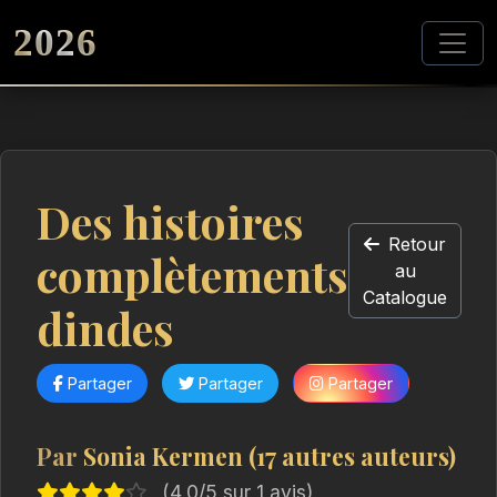
2026
Des histoires
Retour
complètements
au
Catalogue
dindes
Partager
Partager
Partager
Par
Sonia Kermen (17 autres auteurs)
(4,0/5 sur 1 avis)