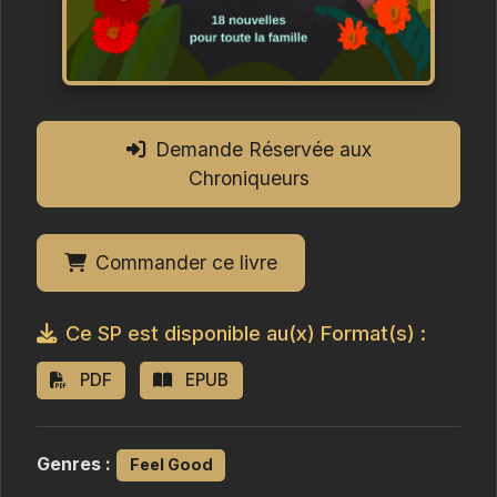
Demande Réservée aux
Chroniqueurs
Commander ce livre
Ce SP est disponible au(x) Format(s) :
PDF
EPUB
Genres :
Feel Good