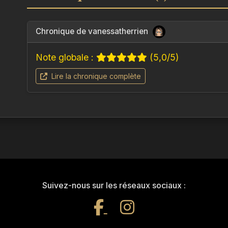
Alice et son équipe doivent naviguer entre dan
affrontant leurs propres démons et les secrets ca
Chronique de vanessatherrien
Comment combattre un ennemi qui contrôle tout 
Quelle vérité ERIS cherche-t-elle à cacher à tout p
Note globale :
(5,0/5)
Et si la clé de leur survie résidait dans un passé qu’
Lire la chronique complète
Plongez dans l’univers de L’Écho de l’Oubli, emba
dans une course contre la montre, et découvrez 
suspense extrême se mêlent dans un combat co
omnipotente. Chaque instant et chaque décision p
ce thriller où l’ombre et la technologie se confond
Suivez-nous sur les réseaux sociaux :