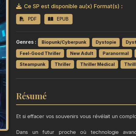
Ce SP est disponible au(x) Format(s) :
PDF
EPUB
Genres :
Biopunk/Cyberpunk
Dystopie
Dyst
Feel-Good Thriller
New Adult
Paranormal
Steampunk
Thriller
Thriller Médical
Thril
Résumé
Et si effacer vos souvenirs vous révélait un comp
Dans un futur proche où technologie avanc