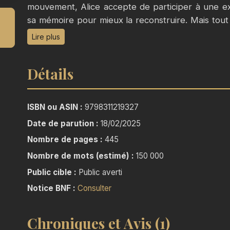
mouvement, Alice accepte de participer à une ex
sa mémoire pour mieux la reconstruire. Mais tout 
souvenirs qui ne sont pas les siens, fragment
Lire plus
Cherchant des réponses, elle découvre qu’elle 
criminelle tentaculaire, ERIS, tire les ficelles de
Détails
ses desseins.
Dans ce cyberpunk techno-thriller haletant, A
ISBN ou ASIN :
9798311219327
Rafael, Malik, Noah, Dario, Leïla et Victor devi
Date de parution :
18/02/2025
passé douloureux mais uni par une mission : infilt
Nombre de pages :
445
ceux qui ne peuvent se défendre. Traqués et co
ces mercenaires d’élite apprennent vite que la lo
Nombre de mots (estimé) :
150 000
technologie sont des armes aussi puissantes que
Public cible :
Public averti
Notice BNF :
Consulter
Au fil de leur quête, trahisons, complots et mani
devient cruciale, chaque mouvement peut chang
Chroniques et Avis (1)
thriller techno-cyberpunk, où espionnage, cyber-g