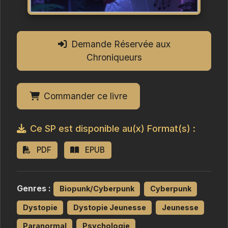
Demande Réservée aux
Chroniqueurs
Commander ce livre
Ce SP est disponible au(x) Format(s) :
PDF
EPUB
Genres :
Biopunk/Cyberpunk
Cyberpunk
Dystopie
Dystopie Jeunesse
Jeunesse
Paranormal
Psychologie