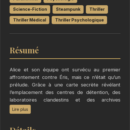
Science-Fiction
Steampunk
Thriller
Thriller Médical
Thriller Psychologique
Résumé
Alice et son équipe ont survécu au premier
affrontement contre Éris, mais ce n’était qu’un
prélude. Grâce à une carte secrète révélant
l’emplacement des centres de détention, des
laboratoires clandestins et des archives
protégées, ils comprennent que le véritable
Lire plus
combat ne fait que commencer. Chaque site à
infiltrer représente un verrou stratégique :