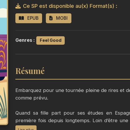
Ce SP est disponible au(x) Format(s) :
EPUB
MOBI
Genres :
Feel Good
Résumé
Embarquez pour une tournée pleine de rires et d
comme prévu.
Quand sa fille part pour ses études en Espagn
première fois depuis longtemps. Loin d’être une
resurgir d’anciennes failles, des souvenirs doulour
Lire plus