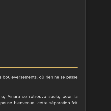
e bouleversements, où rien ne se passe
e, Ainara se retrouve seule, pour la
 pause bienvenue, cette séparation fait
eux qu’elle pensait enfouis. Alors qu’elle