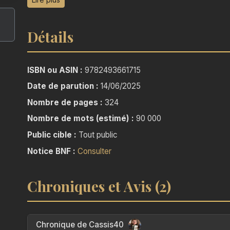
s’enferme dans la tristesse, son amie Oxana l’en
les Landes avec sa troupe artistique. Entre campi
Détails
un monde exubérant, solidaire, libre, qui la dérang
rencontres inattendues fissurent ses certit
définitivement perdu.
ISBN ou ASIN :
9782493661715
Date de parution :
14/06/2025
Une comédie romantique pudique, sensible, où se 
Nombre de pages :
324
légèreté volée au chaos.
Nombre de mots (estimé) :
90 000
Public cible :
Tout public
Notice BNF :
Consulter
Chroniques et Avis (2)
Chronique de Cassis40