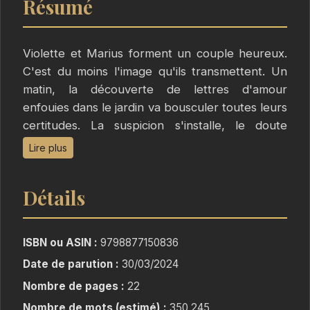
Résumé
Violette et Marius forment un couple heureux.
C'est du moins l'image qu'ils transmettent. Un
matin, la découverte de lettres d'amour
enfouies dans le jardin va bousculer toutes leurs
certitudes. La suspicion s'installe, le doute
s'amplifie, les blessures d'enfance
Lire plus
ressurgissent. Les questionnements sur le sens
de la vie viennent tarauder Violette. C'est en
Détails
fuyant loin, enTanzanie, qu'elle va se découvrir
et révéler ses talents. Marius est perdu,
persuadé que son couple c'était pour la vie.
ISBN ou ASIN :
9798877150836
Leur relation va-t'elle résister à cette tornade?
Date de parution :
30/03/2024
Nombre de pages :
22
Nombre de mots (estimé) :
350 245